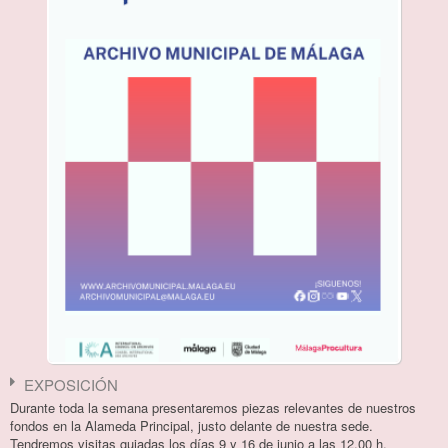
SIA 2026 - Semana Internacional de los Archivos
Historia de la Feria de Málaga en imágenes
El legado documental del Cister
Legado Pepa Flores “Marisol”
Publicaciones
Cartografía histórica del Archivo Municipal de Málaga
Semana Santa
Feria de Málaga
Historia de los toros en Málaga
Visitas guiadas
Cervantes. IV Centenario
EXPOSICIÓN
Durante toda la semana presentaremos piezas relevantes de nuestros
Archivo accesible
fondos en la Alameda Principal, justo delante de nuestra sede.
Tendremos visitas guiadas los días 9 y 16 de junio a las 12.00 h.