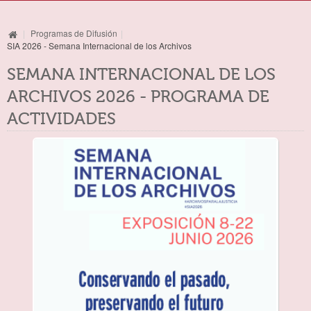
El Archivo
|
Programas de Difusión
|
Archivo Histórico
SIA 2026 - Semana Internacional de los Archivos
Archivo Administrativo Intermedio
SEMANA INTERNACIONAL DE LOS
ARCHIVOS 2026 - PROGRAMA DE
Archivo fotográfico
ACTIVIDADES
Biblioteca y Hemeroteca
Gestión Documental
Calidad
Málaga hace historia
Actividades Formativas
Plan Estratégico
Programas de Difusión